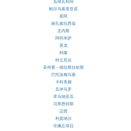
瓜纳瓦科阿
帕尔马索里亚诺
莫阿
南孔索拉西翁
圭内斯
阿特米萨
莫龙
科隆
特立尼达
圣何塞－德拉斯拉哈斯
巴托洛梅马索
卡科库姆
瓜伊马罗
库马纳亚瓜
贝蒂恩特斯
迈西
利莫纳尔
坎佩丘埃拉