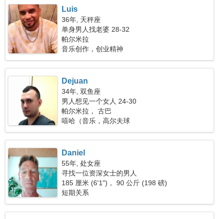
Luis
36年, 天秤座
单身男人找老婆 28-32
帕尔米拉
音乐创作，创业精神
Dejuan
34年, 双鱼座
男人想见一个女人 24-30
帕尔米拉， 古巴
嘻哈（音乐，高尔夫球
Daniel
55年, 处女座
寻找一位资深女士的男人
185 厘米 (6'1")， 90 公斤 (198 磅)
短期关系