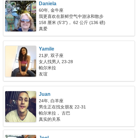
Daniela
60年, 金牛座
我更喜欢在新鲜空气中游泳和散步
158 厘米 (5'3")， 62 公斤 (136 磅)
真爱
Yamile
21岁, 双子座
女人找男人 23-28
帕尔米拉
友谊
Juan
24年, 白羊座
男生正在找女朋友 22-31
帕尔米拉， 古巴
真实的关系
Joel