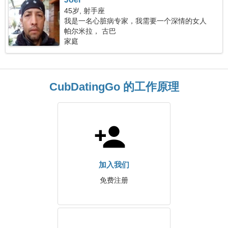
45岁, 射手座
我是一名心脏病专家，我需要一个深情的女人
帕尔米拉， 古巴
家庭
CubDatingGo 的工作原理
加入我们
免费注册