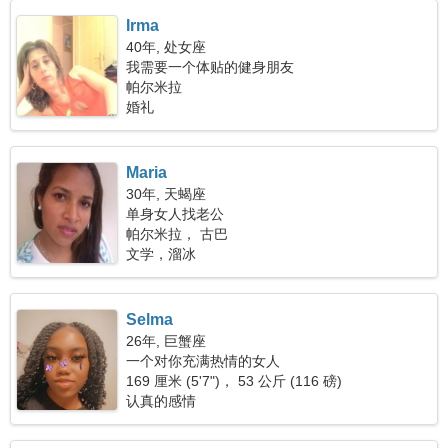
Irma
40年, 处女座
我需要一个体贴的健身朋友
帕尔米拉
婚礼
Maria
30年, 天蝎座
单身女人找老公
帕尔米拉， 古巴
文学，溜冰
Selma
26年, 巨蟹座
一个对你充满热情的女人
169 厘米 (5'7")， 53 公斤 (116 磅)
认真的感情