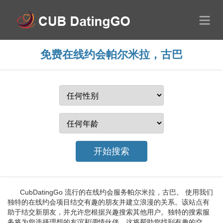
免费在线约会帕尔米拉，古巴
CubDatingGo 流行的在线约会服务帕尔米拉，古巴。 使用我们
独特的在线约会项目结交有趣的朋友并建立浪漫的关系。该站点有
助于结交新朋友，并允许您根据兴趣搜索其他用户。独特的搜索服
务将为您选择理想的友谊和调情伙伴。这将帮助您找到有趣的交